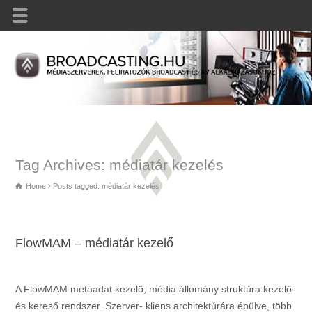
Tag Archives: médiatár kezelés
Home
Posts tagged: médiatár kezelés
FlowMAM – médiatár kezelő
A FlowMAM metaadat kezelő, média állomány struktúra kezelő-
és kereső rendszer. Szerver- kliens architektúrára épülve, több