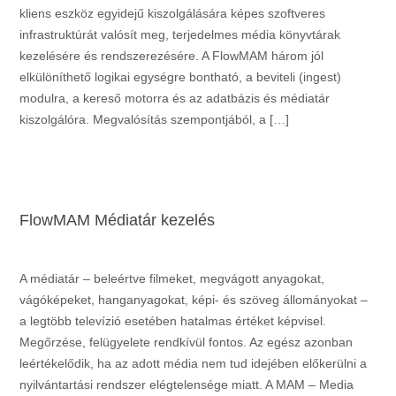
kliens eszköz egyidejű kiszolgálására képes szoftveres
infrastruktúrát valósít meg, terjedelmes média könyvtárak
kezelésére és rendszerezésére. A FlowMAM három jól
elkülöníthető logikai egységre bontható, a beviteli (ingest)
modulra, a kereső motorra és az adatbázis és médiatár
kiszolgálóra. Megvalósítás szempontjából, a […]
FlowMAM Médiatár kezelés
A médiatár – beleértve filmeket, megvágott anyagokat,
vágóképeket, hanganyagokat, képi- és szöveg állományokat –
a legtöbb televízió esetében hatalmas értéket képvisel.
Megőrzése, felügyelete rendkívül fontos. Az egész azonban
leértékelődik, ha az adott média nem tud idejében előkerülni a
nyilvántartási rendszer elégtelensége miatt. A MAM – Media