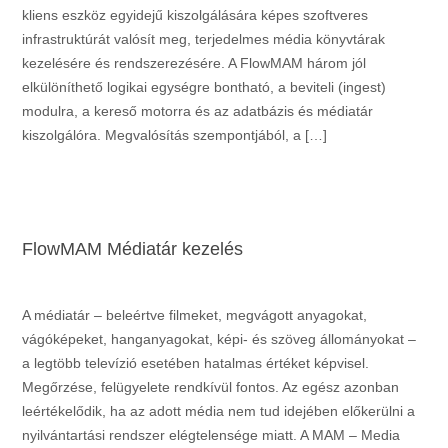
kliens eszköz egyidejű kiszolgálására képes szoftveres
infrastruktúrát valósít meg, terjedelmes média könyvtárak
kezelésére és rendszerezésére. A FlowMAM három jól
elkülöníthető logikai egységre bontható, a beviteli (ingest)
modulra, a kereső motorra és az adatbázis és médiatár
kiszolgálóra. Megvalósítás szempontjából, a […]
FlowMAM Médiatár kezelés
A médiatár – beleértve filmeket, megvágott anyagokat,
vágóképeket, hanganyagokat, képi- és szöveg állományokat –
a legtöbb televízió esetében hatalmas értéket képvisel.
Megőrzése, felügyelete rendkívül fontos. Az egész azonban
leértékelődik, ha az adott média nem tud idejében előkerülni a
nyilvántartási rendszer elégtelensége miatt. A MAM – Media