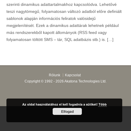
szerinti dinamikus adattartalmakhoz kapcsolódva. Lehetővé
teszi nagytömegű, folyamatosan változó adatból előre definiált
sablonok alapján információs feliratok valósidejű
megjelenítését. Ezek a dinamikus adattárak lehetnek például
más rendszerekből kapott állományok (RSS feed vagy
folyamatosan töltött SMS – tár, SQL adatbázis stb.) is. […]
Rólunk
Kapcsolat
Copyright ©
1992 - 2026 Akatona Technologies Ltd.
Az oldal használatához el kell fogadnia a sütiket!
Több
Elfogad