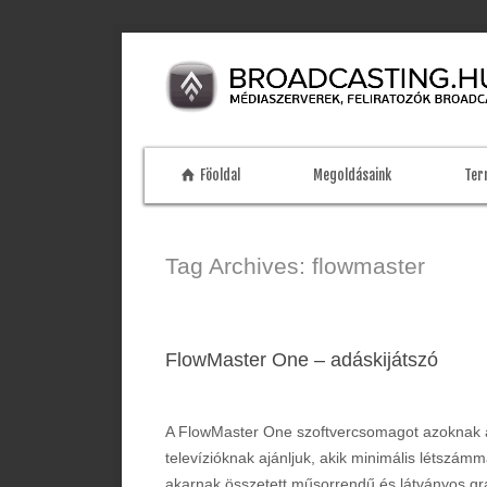
Föoldal
Megoldásaink
Ter
Tag Archives: flowmaster
FlowMaster One – adáskijátszó
A FlowMaster One szoftvercsomagot azoknak 
televízióknak ajánljuk, akik minimális létszámm
akarnak összetett műsorrendű és látványos gra