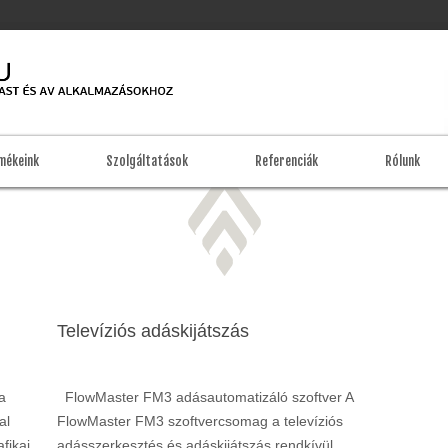
mékeink
Szolgáltatások
Referenciák
Rólunk
Televíziós adáskijátszás
a
FlowMaster FM3 adásautomatizáló szoftver A
al
FlowMaster FM3 szoftvercsomag a televíziós
fikai
adásszerkesztés és adáskijátszás rendkívül