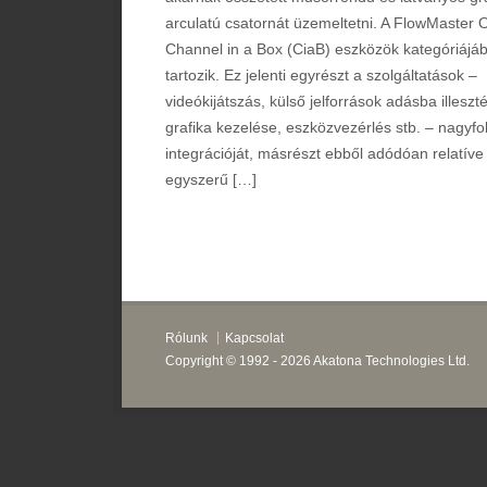
arculatú csatornát üzemeltetni. A FlowMaster 
Channel in a Box (CiaB) eszközök kategóriájá
tartozik. Ez jelenti egyrészt a szolgáltatások –
videókijátszás, külső jelforrások adásba illeszt
grafika kezelése, eszközvezérlés stb. – nagyf
integrációját, másrészt ebből adódóan relatíve
egyszerű […]
Rólunk
Kapcsolat
Copyright ©
1992 - 2026 Akatona Technologies Ltd.