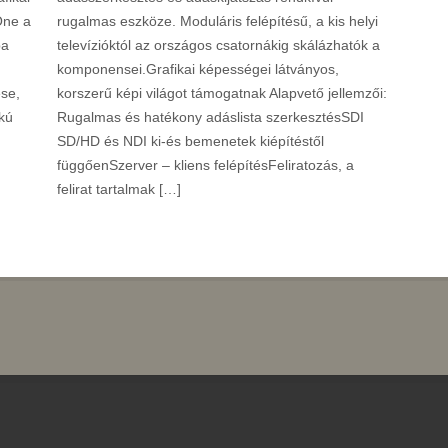
One a
rugalmas eszköze. Moduláris felépítésű, a kis helyi
ba
televízióktól az országos csatornákig skálázhatók a
komponensei.Grafikai képességei látványos,
ése,
korszerű képi világot támogatnak Alapvető jellemzői:
okú
Rugalmas és hatékony adáslista szerkesztésSDI
SD/HD és NDI ki-és bemenetek kiépítéstől
függőenSzerver – kliens felépítésFeliratozás, a
felirat tartalmak […]