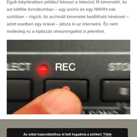
Egyik kiépítésében például felveszi a televízió fő kimenetét, és
azt kétféle formátumban – egy archív és egy NMHH-nak
szólóban – rögzíti. Az archivált kimenetet beállítható késéssel –
adott esetben egy órával – játsza ki az internetre. És nem
mellesleg ez a kijátszás streamingelést is jelenthet.
Rólunk
Kapcsolat
Az oldal használatához el kell fogadnia a sütiket!
Több
Copyright ©
1992 - 2026 Akatona Technologies Ltd.