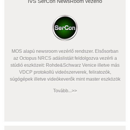
IVS SerCon NewsRoom vezérlő
MOS alapú newsroom vezérlő rendszer. Elsősorban
az Octopus NRCS adáslistáit feldolgozva vezérli a
stúdió eszközeit: Rohde&Schwarz Venice illetve más
VDCP protokollú videószerverek, feliratozók,
súgógépek illetve videókeverők mint master eszközök
Tovább...>>