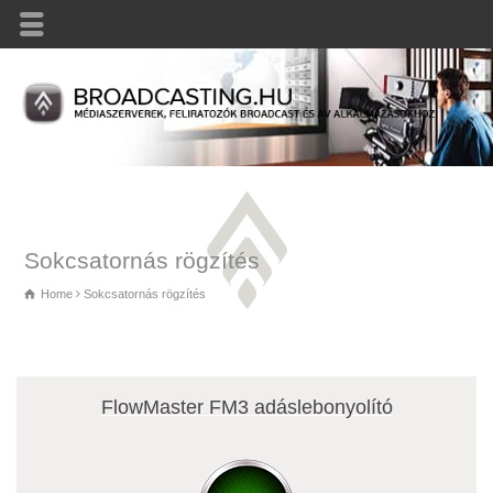
Sokcsatornás rögzítés
Home
Sokcsatornás rögzítés
FlowMaster FM3 adáslebonyolító