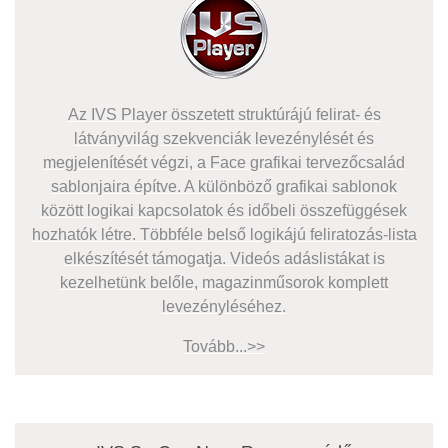
Az IVS Player összetett struktúrájú felirat- és
látványvilág szekvenciák levezénylését és
megjelenítését végzi, a Face grafikai tervezőcsalád
sablonjaira építve. A különböző grafikai sablonok
között logikai kapcsolatok és időbeli összefüggések
hozhatók létre. Többféle belső logikájú feliratozás-lista
elkészítését támogatja. Videós adáslistákat is
kezelhetünk belőle, magazinműsorok komplett
levezényléséhez.
Tovább...>>