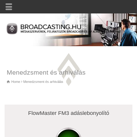
Menedzsment és arhiválás
Home
Menedzsment és arhiválás
FlowMaster FM3 adáslebonyolító