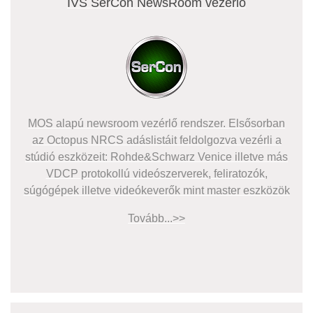
IVS SerCon NewsRoom vezérlő
MOS alapú newsroom vezérlő rendszer. Elsősorban
az Octopus NRCS adáslistáit feldolgozva vezérli a
stúdió eszközeit: Rohde&Schwarz Venice illetve más
VDCP protokollú videószerverek, feliratozók,
súgógépek illetve videókeverők mint master eszközök
Tovább...>>