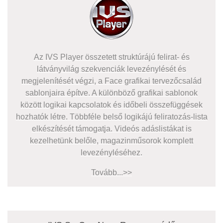
Az IVS Player összetett struktúrájú felirat- és
látványvilág szekvenciák levezénylését és
megjelenítését végzi, a Face grafikai tervezőcsalád
sablonjaira építve. A különböző grafikai sablonok
között logikai kapcsolatok és időbeli összefüggések
hozhatók létre. Többféle belső logikájú feliratozás-lista
elkészítését támogatja. Videós adáslistákat is
kezelhetünk belőle, magazinműsorok komplett
levezényléséhez.
Tovább...>>